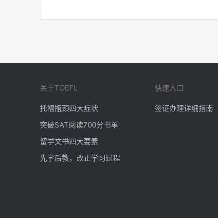
关于TOEFL
快速入口
托福瓶颈四大症状
签证办理详细指南
突破SAT阅读700分书单
留学文书四大要素
先学后教，改正学习过程
s